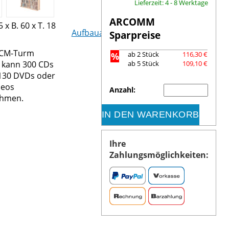
Lieferzeit: 4 - 8 Werktage
ARCOMM
5 x B. 60 x T. 18
Aufbauanleitung (PDF)
Sparpreise
VCM-Turm
%
ab 2 Stück
116,30 €
kann 300 CDs
ab 5 Stück
109,10 €
130 DVDs oder
deos
Anzahl:
ehmen.
IN DEN WARENKORB
Ihre
Zahlungsmöglichkeiten: