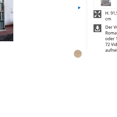
H. 91,
cm
Der 
Roma 
oder 
72 Vi
aufn