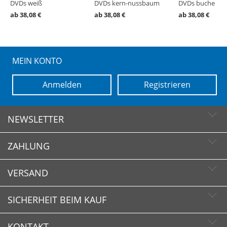
DVDs weiß
DVDs kern-nussbaum
DVDs buche
ab 38,08 €
ab 38,08 €
ab 38,08 €
MEIN KONTO
Anmelden
Registrieren
NEWSLETTER
ZAHLUNG
Newsletter abonnieren
Newsletter abbestellen
VERSAND
SICHERHEIT BEIM KAUF
KONTAKT