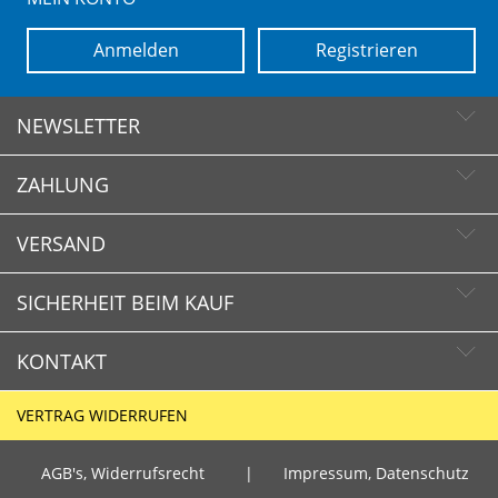
Anmelden
Registrieren
NEWSLETTER
ZAHLUNG
Newsletter abonnieren
Newsletter abbestellen
VERSAND
SICHERHEIT BEIM KAUF
KONTAKT
Schnelle Lieferzeiten
Käuferschutz
VERTRAG WIDERRUFEN
Sichere Zahlung mit SSL-Verschlüsselung
HOTLINE
Datenschutz
AGB's, Widerrufsrecht
|
Impressum, Datenschutz
+49 (0)30 351 26 92 80