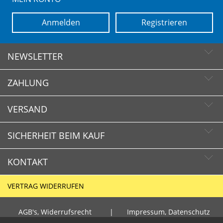
Anmelden
Registrieren
NEWSLETTER
ZAHLUNG
Newsletter abonnieren
Newsletter abbestellen
VERSAND
SICHERHEIT BEIM KAUF
KONTAKT
Schnelle Lieferzeiten
Käuferschutz
VERTRAG WIDERRUFEN
Sichere Zahlung mit SSL-Verschlüsselung
HOTLINE
Datenschutz
AGB's, Widerrufsrecht
|
Impressum, Datenschutz
+49 (0)30 351 26 92 80